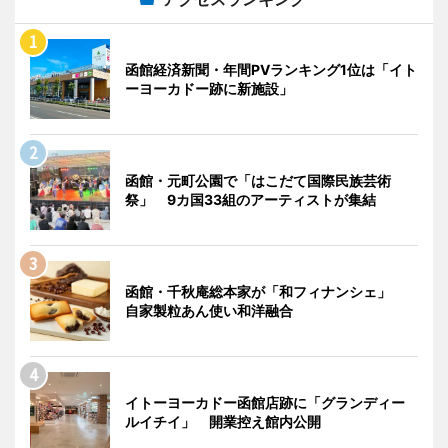
函館経済新聞・年間PVランキング1位は「イト
ーヨーカドー跡に新施設」
函館・元町公園で「はこだて国際民族芸術
祭」 9カ国33組のアーティストが集結
函館・千秋庵総本家が「和フィナンシェ」
自家製粒あん使い和洋融合
イトーヨーカドー函館店跡に「グランディー
ルイチイ」 開業控え館内公開