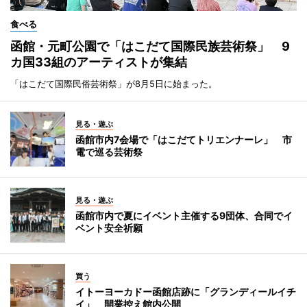
食べる
函館・元町公園で「はこだて国際民族芸術祭」 9
カ国33組のアーティストが集結
「はこだて国際民俗芸術祭」が8月5日に始まった。
見る・遊ぶ
函館市内7会場で「はこだてトリエンナーレ」 市
電で巡る芸術祭
見る・遊ぶ
函館市内で夏にイベント主催する9団体、合同でイ
ベント安全祈願
買う
イトーヨーカドー函館店跡に「グランディールイチ
イ」 開業控え館内公開