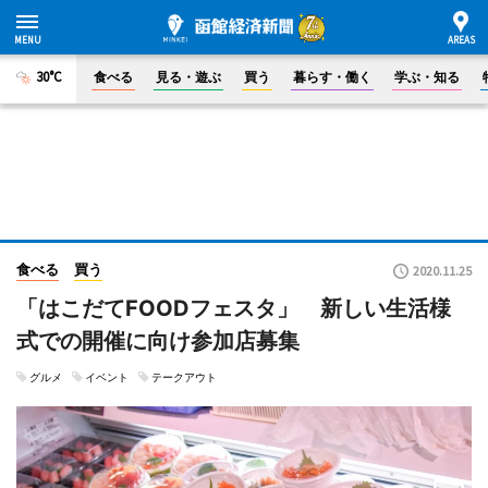
30°C
食べる
見る・遊ぶ
買う
暮らす・働く
学ぶ・知る
食べる
買う
2020.11.25
「はこだてFOODフェスタ」 新しい生活様
式での開催に向け参加店募集
グルメ
イベント
テークアウト