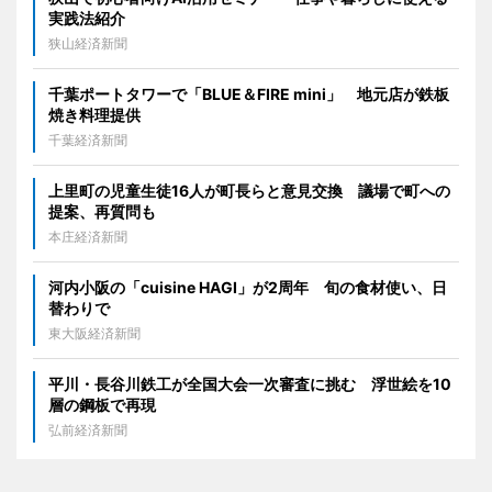
実践法紹介
狭山経済新聞
千葉ポートタワーで「BLUE＆FIRE mini」 地元店が鉄板
焼き料理提供
千葉経済新聞
上里町の児童生徒16人が町長らと意見交換 議場で町への
提案、再質問も
本庄経済新聞
河内小阪の「cuisine HAGI」が2周年 旬の食材使い、日
替わりで
東大阪経済新聞
平川・長谷川鉄工が全国大会一次審査に挑む 浮世絵を10
層の鋼板で再現
弘前経済新聞