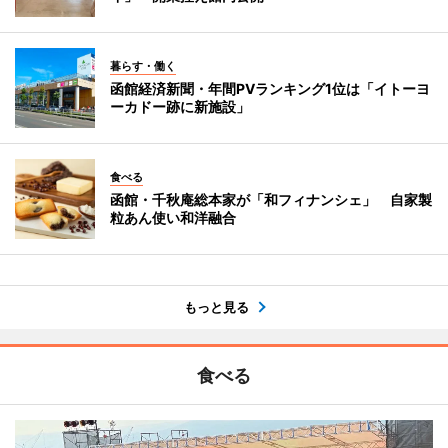
暮らす・働く
函館経済新聞・年間PVランキング1位は「イトーヨ
ーカドー跡に新施設」
食べる
函館・千秋庵総本家が「和フィナンシェ」 自家製
粒あん使い和洋融合
もっと見る
食べる