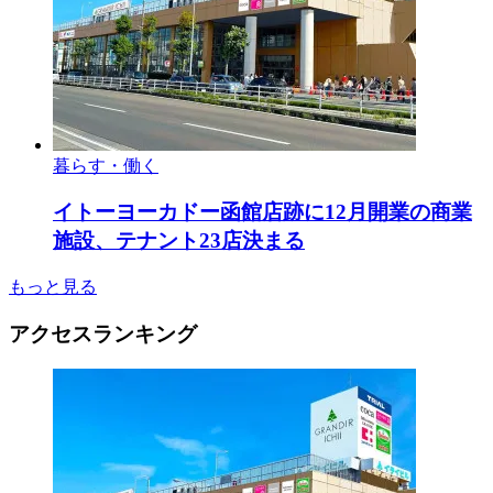
暮らす・働く
イトーヨーカドー函館店跡に12月開業の商業
施設、テナント23店決まる
もっと見る
アクセスランキング