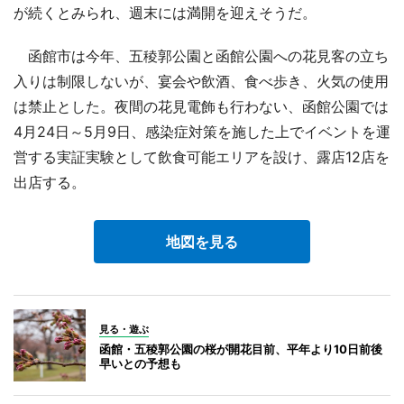
が続くとみられ、週末には満開を迎えそうだ。
函館市は今年、五稜郭公園と函館公園への花見客の立ち
入りは制限しないが、宴会や飲酒、食べ歩き、火気の使用
は禁止とした。夜間の花見電飾も行わない、函館公園では
4月24日～5月9日、感染症対策を施した上でイベントを運
営する実証実験として飲食可能エリアを設け、露店12店を
出店する。
地図を見る
見る・遊ぶ
函館・五稜郭公園の桜が開花目前、平年より10日前後
早いとの予想も