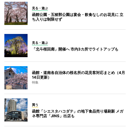
見る・遊ぶ
函館公園・五稜郭公園は宴会・飲食なしのお花見に 立
ち入りは制限せず
見る・遊ぶ
「北斗桜回廊」開催へ 市内3カ所でライトアップも
函館・道南各自治体の桜名所の花見客対応まとめ（4月
14日更新）
特集
買う
函館「シエスタハコダテ」の地下食品売り場刷新 メガ
ネ専門店「JINS」出店も