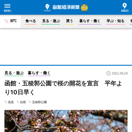
30°C
食べる
見る・遊ぶ
買う
暮らす・働く
学ぶ・知る
見る・遊ぶ
暮らす・働く
2021.04.20
函館・五稜郭公園で桜の開花を宣言 平年よ
り10日早く
花見
自然
五稜郭公園