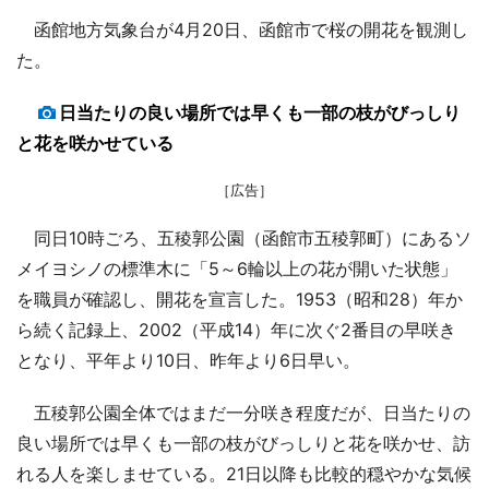
函館地方気象台が4月20日、函館市で桜の開花を観測し
た。
日当たりの良い場所では早くも一部の枝がびっしり
と花を咲かせている
［広告］
同日10時ごろ、五稜郭公園（函館市五稜郭町）にあるソ
メイヨシノの標準木に「5～6輪以上の花が開いた状態」
を職員が確認し、開花を宣言した。1953（昭和28）年か
ら続く記録上、2002（平成14）年に次ぐ2番目の早咲き
となり、平年より10日、昨年より6日早い。
五稜郭公園全体ではまだ一分咲き程度だが、日当たりの
良い場所では早くも一部の枝がびっしりと花を咲かせ、訪
れる人を楽しませている。21日以降も比較的穏やかな気候