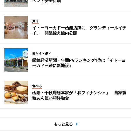
ベント安全祈願
買う
イトーヨーカドー函館店跡に「グランディールイチ
イ」 開業控え館内公開
暮らす・働く
函館経済新聞・年間PVランキング1位は「イトーヨ
ーカドー跡に新施設」
食べる
函館・千秋庵総本家が「和フィナンシェ」 自家製
粒あん使い和洋融合
もっと見る