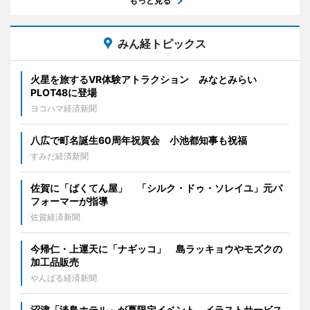
もっと見る
みん経トピックス
火星を旅するVR体験アトラクション みなとみらい
PLOT48に登場
ヨコハマ経済新聞
八広で町名誕生60周年祝賀会 小池都知事も祝福
すみだ経済新聞
佐賀に「ばくてん屋」 「シルク・ドゥ・ソレイユ」元パ
フォーマーが指導
佐賀経済新聞
今帰仁・上運天に「ナギッコ」 島ラッキョウやモズクの
加工品販売
やんばる経済新聞
沼津「淡島ホテル」が夏限定イベント イラストサービス