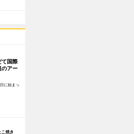
だて国際
組のアー
5日に始まっ
たこ焼き