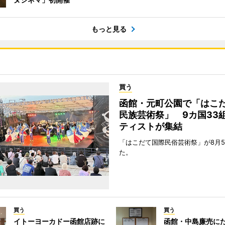
もっと見る
買う
函館・元町公園で「はこ
民族芸術祭」 9カ国33
ティストが集結
「はこだて国際民俗芸術祭」が8月
た。
買う
買う
イトーヨーカドー函館店跡に
函館・中島廉売に