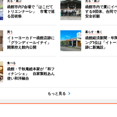
見る・遊ぶ
見る・遊ぶ
函館市内7会場で「はこだて
函館市内で夏にイ
トリエンナーレ」 市電で巡
する9団体、合同
る芸術祭
安全祈願
買う
暮らす・働く
イトーヨーカドー函館店跡に
函館経済新聞・年間
「グランディールイチイ」
ング1位は「イトー
開業控え館内公開
跡に新施設」
食べる
函館・千秋庵総本家が「和フ
ィナンシェ」 自家製粒あん
使い和洋融合
もっと見る