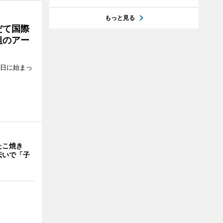
もっと見る
だて国際
組のアー
5日に始まっ
たこ焼き
伝いで「子