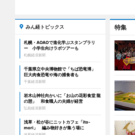
みん経トピックス
特集
札幌・AOAOで進化学ぶスタンプラリ
ー 小学生向けラボツアーも
札幌経済新聞
千葉県立中央博物館で「ちば恐竜博」
巨大肉食恐竜や海の捕食者も
千葉経済新聞
岩木山神社向かいに「お山の花彩食堂 龍
の憩」 和食職人の夫婦が経営
弘前経済新聞
浅草・松が谷にニットカフェ「ito-
mori」 編み物好きが集う場に
浅草経済新聞