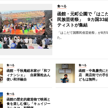
食べる
函館・元町公園で「はこ
民族芸術祭」 9カ国33
ティストが集結
「はこだて国際民俗芸術祭」が8月
た。
食べる
食べる
函館・千秋庵総本家が「和フ
函館・中島廉売に
ィナンシェ」 自家製粒あん
店 商店街での手
使い和洋融合
どもは無料」
食べる
函館の歴史的建造物で映画と
食を楽しむ催し「キュイジー
ヌシネマ」初開催