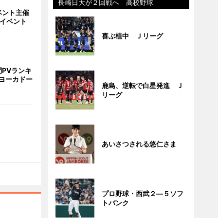
長崎日大が２回戦へ 高校野球
ベント主催
でイベント
喜ぶ植中 Ｊリーグ
PVランキ
ヨーカドー
鹿島、逆転で白星発進 Ｊ
リーグ
あいさつされる悠仁さま
プロ野球・西武２―５ソフ
トバンク