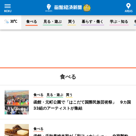
30°C
食べる
見る・遊ぶ
買う
暮らす・働く
学ぶ・知る
食べる
食べる
見る・遊ぶ
買う
函館・元町公園で「はこだて国際民族芸術祭」 9カ国
33組のアーティストが集結
食べる
函館・千秋庵総本家が「和フィナンシェ」 自家製粒