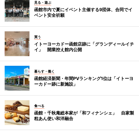
見る・遊ぶ
函館市内で夏にイベント主催する9団体、合同でイ
ベント安全祈願
買う
イトーヨーカドー函館店跡に「グランディールイチ
イ」 開業控え館内公開
暮らす・働く
函館経済新聞・年間PVランキング1位は「イトーヨ
ーカドー跡に新施設」
食べる
函館・千秋庵総本家が「和フィナンシェ」 自家製
粒あん使い和洋融合