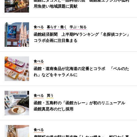
用魚使い地域課題に貢献
食べる
暮らす・働く
学ぶ・知る
函館経済新聞 上半期PVランキング「名探偵コナン」
コラボ企画に注目集まる
食べる
函館・道南食品が北海道の定番とコラボ 「ベルのた
れ」などをキャラメルに
食べる
買う
函館・五島軒の「函館カレー」が初のリニューアル
函館真昆布のだし採用
食べる
鹿部町の道の駅に新名物「しかべ焼き」 蛇口から真