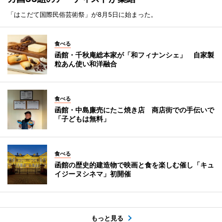
「はこだて国際民俗芸術祭」が8月5日に始まった。
食べる
函館・千秋庵総本家が「和フィナンシェ」 自家製
粒あん使い和洋融合
食べる
函館・中島廉売にたこ焼き店 商店街での手伝いで
「子どもは無料」
食べる
函館の歴史的建造物で映画と食を楽しむ催し「キュ
イジーヌシネマ」初開催
もっと見る