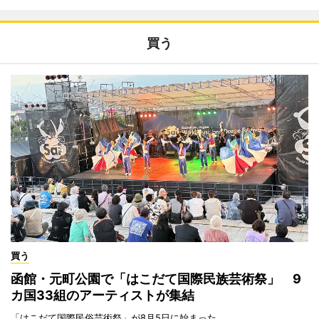
買う
買う
函館・元町公園で「はこだて国際民族芸術祭」 9
カ国33組のアーティストが集結
「はこだて国際民俗芸術祭」が8月5日に始まった。