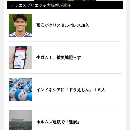
デラエスプリエジャ大統領が就任
冨安がクリスタルパレス加入
生成ＡＩ、被災地照らす
インドネシアに「ドラえもん」１６人
ホルムズ通航で「進展」