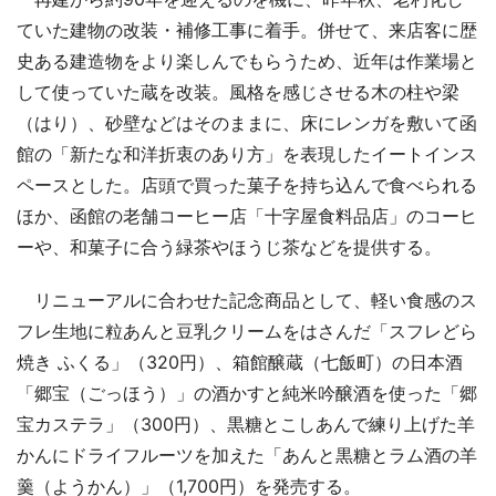
ていた建物の改装・補修工事に着手。併せて、来店客に歴
史ある建造物をより楽しんでもらうため、近年は作業場と
して使っていた蔵を改装。風格を感じさせる木の柱や梁
（はり）、砂壁などはそのままに、床にレンガを敷いて函
館の「新たな和洋折衷のあり方」を表現したイートインス
ペースとした。店頭で買った菓子を持ち込んで食べられる
ほか、函館の老舗コーヒー店「十字屋食料品店」のコーヒ
ーや、和菓子に合う緑茶やほうじ茶などを提供する。
リニューアルに合わせた記念商品として、軽い食感のス
フレ生地に粒あんと豆乳クリームをはさんだ「スフレどら
焼き ふくる」（320円）、箱館醸蔵（七飯町）の日本酒
「郷宝（ごっほう）」の酒かすと純米吟醸酒を使った「郷
宝カステラ」（300円）、黒糖とこしあんで練り上げた羊
かんにドライフルーツを加えた「あんと黒糖とラム酒の羊
羹（ようかん）」（1,700円）を発売する。