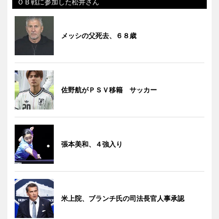
ＯＢ戦に参加した松井さん
メッシの父死去、６８歳
佐野航がＰＳＶ移籍 サッカー
張本美和、４強入り
米上院、ブランチ氏の司法長官人事承認