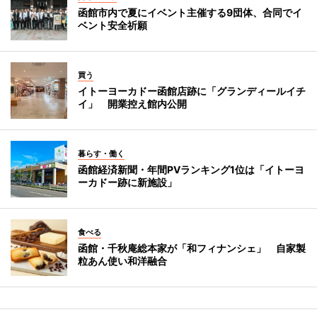
函館市内で夏にイベント主催する9団体、合同でイ
ベント安全祈願
買う
イトーヨーカドー函館店跡に「グランディールイチ
イ」 開業控え館内公開
暮らす・働く
函館経済新聞・年間PVランキング1位は「イトーヨ
ーカドー跡に新施設」
食べる
函館・千秋庵総本家が「和フィナンシェ」 自家製
粒あん使い和洋融合