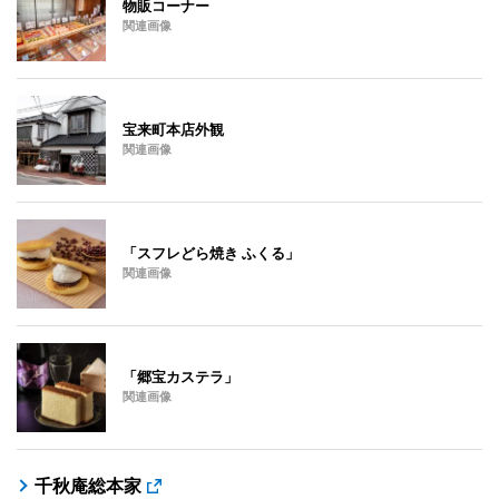
物販コーナー
関連画像
宝来町本店外観
関連画像
「スフレどら焼き ふくる」
関連画像
「郷宝カステラ」
関連画像
千秋庵総本家