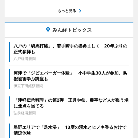
もっと見る
みん経トピックス
八戸の「騎馬打毬」、若手騎手の姿勇ましく 20年ぶりの
正式参拝も
八戸経済新聞
河津で「ジビエバーガー体験」 小中学生30人が参加、鳥
獣被害学ぶ講座も
伊豆下田経済新聞
「津軽伝承料理」の第2弾 正月や盆、農事など人が集う場
に焦点を当てる
弘前経済新聞
星野エリアで「足水浴」 13度の湧水とヒノキ香るおけで
清涼体験