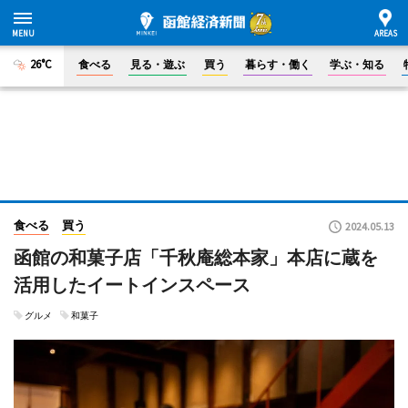
26°C
食べる
見る・遊ぶ
買う
暮らす・働く
学ぶ・知る
食べる
買う
2024.05.13
函館の和菓子店「千秋庵総本家」本店に蔵を
活用したイートインスペース
グルメ
和菓子