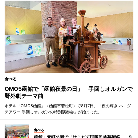
食べる
OMO5函館で「函館夜景の日」 手回しオルガンで
野外劇テーマ曲
ホテル「OMO5函館」（函館市若松町）で8月7日、「夜の輝き ハコダ
テアワー 手回しオルガンの特別演奏会」が始まった。
食べる
函館・元町公園で「はこだて国際民族芸術祭」 9