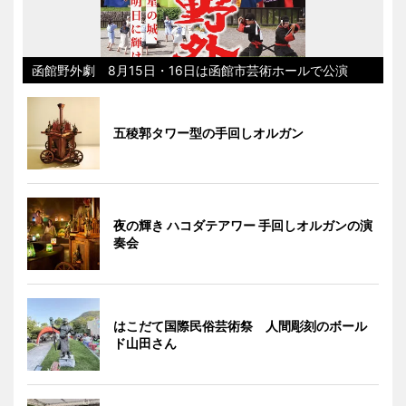
函館野外劇 8月15日・16日は函館市芸術ホールで公演
五稜郭タワー型の手回しオルガン
夜の輝き ハコダテアワー 手回しオルガンの演
奏会
はこだて国際民俗芸術祭 人間彫刻のボール
ド山田さん