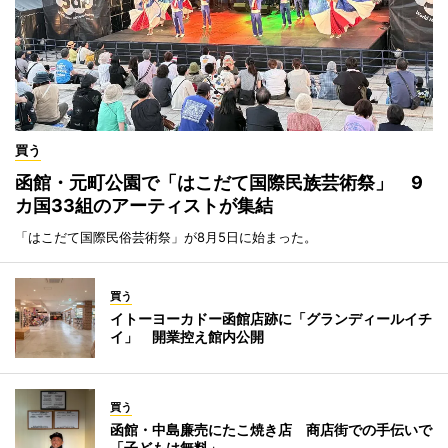
買う
函館・元町公園で「はこだて国際民族芸術祭」 9
カ国33組のアーティストが集結
「はこだて国際民俗芸術祭」が8月5日に始まった。
買う
イトーヨーカドー函館店跡に「グランディールイチ
イ」 開業控え館内公開
買う
函館・中島廉売にたこ焼き店 商店街での手伝いで
「子どもは無料」