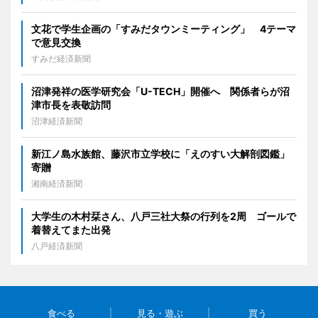
文花で学生企画の「すみだタウンミーティング」 4テーマ
で意見交換
すみだ経済新聞
沼津発祥の医学研究会「U-TECH」開催へ 関係者らが沼
津市長を表敬訪問
沼津経済新聞
新江ノ島水族館、藤沢市立学校に「えのすい大解剖図鑑」
寄贈
湘南経済新聞
大学生の木村栞さん、八戸三社大祭の行列を2周 ゴールで
着替えてまた出発
八戸経済新聞
食べる
見る・遊ぶ
買う