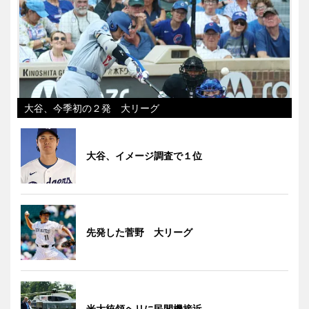
大谷、今季初の２発 大リーグ
大谷、イメージ調査で１位
先発した菅野 大リーグ
米大統領ヘリに民間機接近