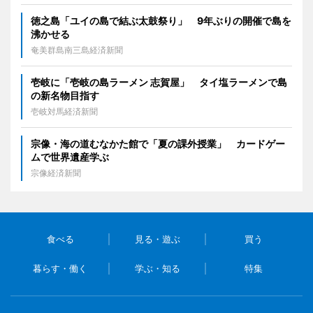
徳之島「ユイの島で結ぶ太鼓祭り」 9年ぶりの開催で島を
沸かせる
奄美群島南三島経済新聞
壱岐に「壱岐の島ラーメン 志賀屋」 タイ塩ラーメンで島
の新名物目指す
壱岐対馬経済新聞
宗像・海の道むなかた館で「夏の課外授業」 カードゲー
ムで世界遺産学ぶ
宗像経済新聞
食べる
見る・遊ぶ
買う
暮らす・働く
学ぶ・知る
特集