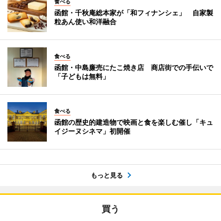
食べる
函館・千秋庵総本家が「和フィナンシェ」 自家製
粒あん使い和洋融合
食べる
函館・中島廉売にたこ焼き店 商店街での手伝いで
「子どもは無料」
食べる
函館の歴史的建造物で映画と食を楽しむ催し「キュ
イジーヌシネマ」初開催
もっと見る
買う