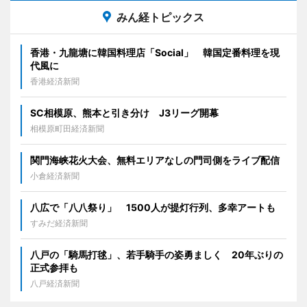
みん経トピックス
香港・九龍塘に韓国料理店「Social」 韓国定番料理を現
代風に
香港経済新聞
SC相模原、熊本と引き分け J3リーグ開幕
相模原町田経済新聞
関門海峡花火大会、無料エリアなしの門司側をライブ配信
小倉経済新聞
八広で「八八祭り」 1500人が提灯行列、多幸アートも
すみだ経済新聞
八戸の「騎馬打毬」、若手騎手の姿勇ましく 20年ぶりの
正式参拝も
八戸経済新聞