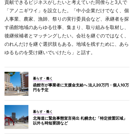
貢献できるビジネスがしたいと考えていた同僚らと3人で
「アノニギワイ」を設立した。「中小企業だけでなく、個
人事業、農家、漁師、祭りの実行委員会など、承継者を探
す函館地域のあらゆる仕事、集まり、取り組みを取材し、
後継候補者とマッチングしたい。会社を継ぐのではなく、
のれんだけを継ぐ選択肢もある。地域を残すために、あら
ゆるものを受け継いでいけたら」と話す。
暮らす・働く
函館市が事業者に支援金支給へ 法人20万円・個人10万
円を予定
暮らす・働く
北海道に緊急事態宣言発出 札幌含む「特定措置区域」
以外も時短要請など