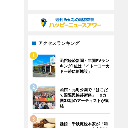
アクセスランキング
函館経済新聞・年間PVラン
キング1位は「イトーヨーカ
ドー跡に新施設」
函館・元町公園で「はこだ
て国際民族芸術祭」 9カ
国33組のアーティストが集
結
函館・千秋庵総本家が「和