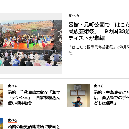
食べる
函館・元町公園で「はこ
民族芸術祭」 9カ国33
ティストが集結
「はこだて国際民俗芸術祭」が8月
た。
食べる
食べる
函館・千秋庵総本家が「和フ
函館・中島廉売に
ィナンシェ」 自家製粒あん
店 商店街での手
使い和洋融合
どもは無料」
食べる
函館の歴史的建造物で映画と