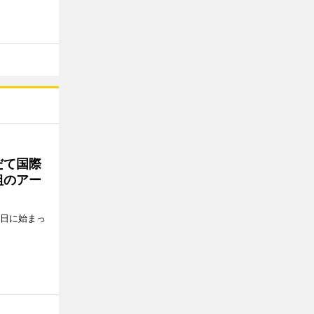
だて国際
組のアー
5日に始まっ