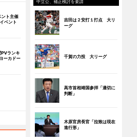
中立公、補正検討を要請
ベント主催
吉田は２安打１打点 大リ
でイベント
ーグ
PVランキ
千賀の力投 大リーグ
ヨーカドー
高市首相靖国参拝「適切に
判断」
木原官房長官「拉致は現在
進行形」