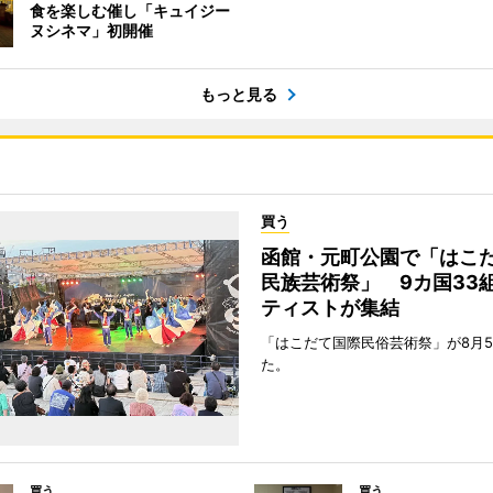
食を楽しむ催し「キュイジー
ヌシネマ」初開催
もっと見る
買う
函館・元町公園で「はこ
民族芸術祭」 9カ国33
ティストが集結
「はこだて国際民俗芸術祭」が8月
た。
買う
買う