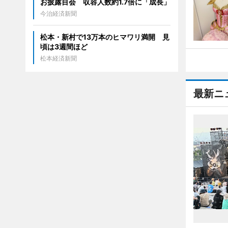
お披露目会 収容人数約1.7倍に「成長」
今治経済新聞
松本・新村で13万本のヒマワリ満開 見
頃は3週間ほど
松本経済新聞
最新ニ