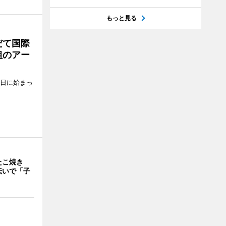
もっと見る
だて国際
組のアー
5日に始まっ
たこ焼き
伝いで「子