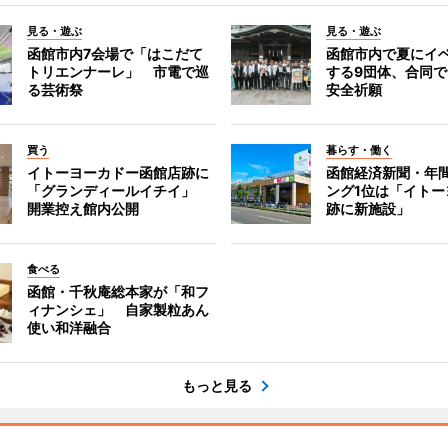
見る・遊ぶ
見る・遊ぶ
函館市内7会場で「はこだて
函館市内で夏にイ
トリエンナーレ」 市電で巡
する9団体、合同
る芸術祭
安全祈願
買う
暮らす・働く
イトーヨーカドー函館店跡に
函館経済新聞・年間
「グランディールイチイ」
ング1位は「イトー
開業控え館内公開
跡に新施設」
食べる
函館・千秋庵総本家が「和フ
ィナンシェ」 自家製粒あん
使い和洋融合
もっと見る