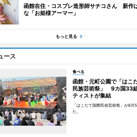
函館在住・コスプレ造形師サチコさん 新作
な「お姫様アーマー」
もっと見る
ュース
食べる
函館・元町公園で「はこ
民族芸術祭」 9カ国33
ティストが集結
「はこだて国際民俗芸術祭」が8月
た。