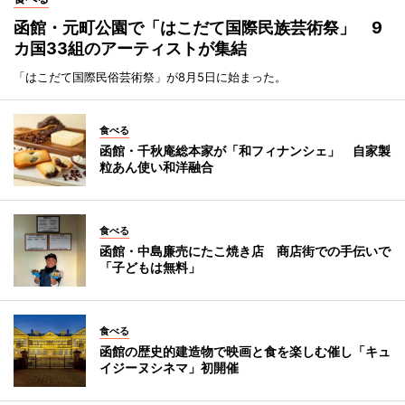
函館・元町公園で「はこだて国際民族芸術祭」 9
カ国33組のアーティストが集結
「はこだて国際民俗芸術祭」が8月5日に始まった。
食べる
函館・千秋庵総本家が「和フィナンシェ」 自家製
粒あん使い和洋融合
食べる
函館・中島廉売にたこ焼き店 商店街での手伝いで
「子どもは無料」
食べる
函館の歴史的建造物で映画と食を楽しむ催し「キュ
イジーヌシネマ」初開催