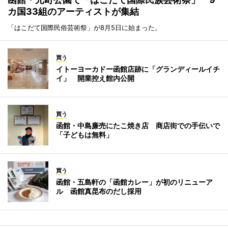
カ国33組のアーティストが集結
「はこだて国際民俗芸術祭」が8月5日に始まった。
買う
イトーヨーカドー函館店跡に「グランディールイチ
イ」 開業控え館内公開
買う
函館・中島廉売にたこ焼き店 商店街での手伝いで
「子どもは無料」
買う
函館・五島軒の「函館カレー」が初のリニューア
ル 函館真昆布のだし採用