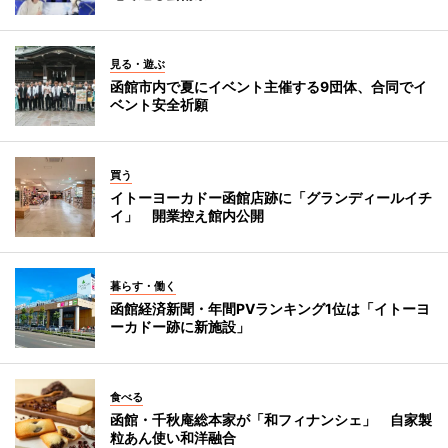
見る・遊ぶ
函館市内で夏にイベント主催する9団体、合同でイ
ベント安全祈願
買う
イトーヨーカドー函館店跡に「グランディールイチ
イ」 開業控え館内公開
暮らす・働く
函館経済新聞・年間PVランキング1位は「イトーヨ
ーカドー跡に新施設」
食べる
函館・千秋庵総本家が「和フィナンシェ」 自家製
粒あん使い和洋融合