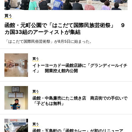
買う
函館・元町公園で「はこだて国際民族芸術祭」 9
カ国33組のアーティストが集結
「はこだて国際民俗芸術祭」が8月5日に始まった。
買う
イトーヨーカドー函館店跡に「グランディールイチ
イ」 開業控え館内公開
買う
函館・中島廉売にたこ焼き店 商店街での手伝いで
「子どもは無料」
買う
函館・五島軒の「函館カレー」が初のリニューア