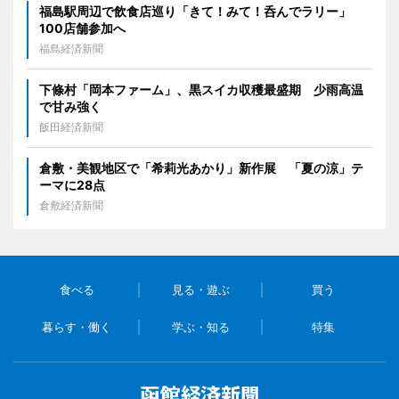
福島駅周辺で飲食店巡り「きて！みて！呑んでラリー」
100店舗参加へ
福島経済新聞
下條村「岡本ファーム」、黒スイカ収穫最盛期 少雨高温
で甘み強く
飯田経済新聞
倉敷・美観地区で「希莉光あかり」新作展 「夏の涼」テ
ーマに28点
倉敷経済新聞
食べる
見る・遊ぶ
買う
暮らす・働く
学ぶ・知る
特集