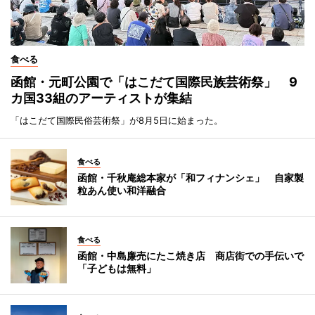
食べる
函館・元町公園で「はこだて国際民族芸術祭」 9
カ国33組のアーティストが集結
「はこだて国際民俗芸術祭」が8月5日に始まった。
食べる
函館・千秋庵総本家が「和フィナンシェ」 自家製
粒あん使い和洋融合
食べる
函館・中島廉売にたこ焼き店 商店街での手伝いで
「子どもは無料」